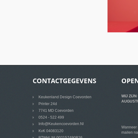
CONTACTGEGEVENS
OPEN
WIJ ZIJN
Keukenland Design Coevorden
AUGUST
Printer 24d
7741 MD Coevorden
0524 - 522 499
Info@keukencoevorden.nl
Wanneer u
KvK 04083120
mailen na
BTWid: NL002157490B26