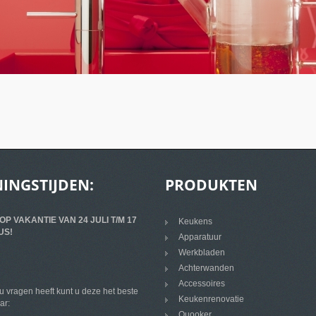
INGSTIJDEN:
PRODUKTEN
 OP VAKANTIE VAN 24 JULI T/M 17
Keukens
US!
Apparatuur
Werkbladen
Achterwanden
Accessoires
 vragen heeft kunt u deze het beste
Keukenrenovatie
ar:
Quooker