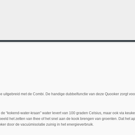
erie uitgebreid met de Combi. De handige dubbelfunctie van deze Quooker zorgt vo
ia de “kokend-water-kraan” water levert van 100 graden Celsius, maar ook via keu
oorbeeld het zetten van thee of het snel aan de kook brengen van groenten. Dat he
oker door de vacuümisolatie zuinig in het energieverbruik.